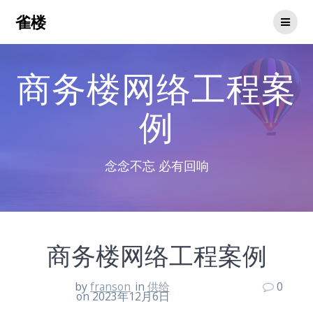
Skip
雀楼
to
content
商务楼网络工程案
例
念念不忘 必有回响
商务楼网络工程案例
by
franson
in
供给
0
on 2023年12月6日