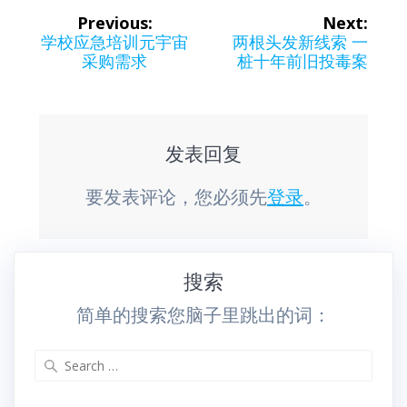
文
Previous:
Next:
章
Previous
Next
学校应急培训元宇宙
两根头发新线索 一
post:
post:
采购需求
桩十年前旧投毒案
导
航
发表回复
要发表评论，您必须先
登录
。
搜索
简单的搜索您脑子里跳出的词：
Search
for: