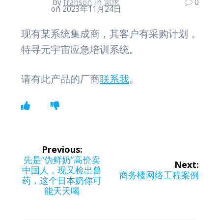
by
franson
in
需求
0
on 2023年11月24日
现有某系统集成商，其客户有采购计划，
特寻元宇宙应急培训系统。
请有此产品的厂商
联系我
。
文
Previous:
章
Previous
先是“伪鲜奶”高价卖
Next:
post:
中国人，现又检出兽
Next
商务楼网络工程案例
导
药，这个日本奶你可
post:
能天天喝
航