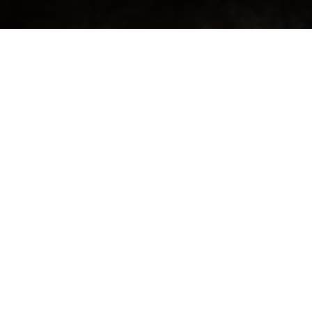
静待美好发生
播种、耕耘、做好自己
乖乖车友会合作联盟，与百万精英车友会员共建信