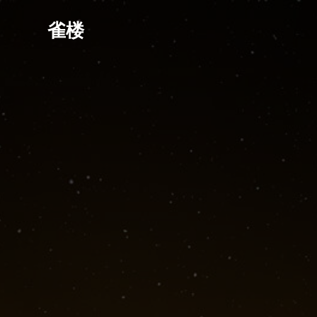
Skip
to
雀楼
content