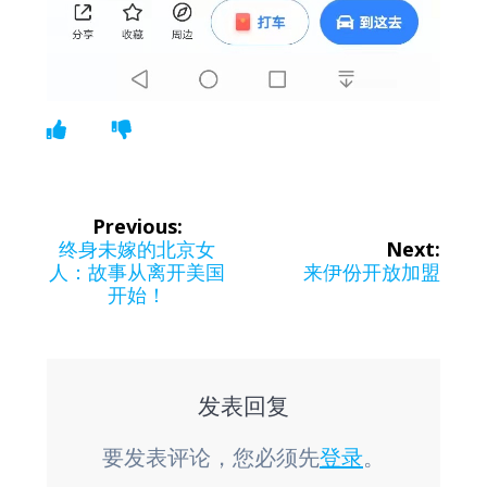
文
Previous:
章
Previous
终身未嫁的北京女
Next:
post:
Next
人：故事从离开美国
来伊份开放加盟
导
post:
开始！
航
发表回复
要发表评论，您必须先
登录
。