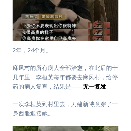
2年，24个月。
麻风村的所有病人全部治愈，在此后的十
几年里，李桓英每年都要去麻风村，给停
药的病人复查，结果是——
无一复发
。
一次李桓英到村里去，刀建新特意穿了一
身西服迎接她。