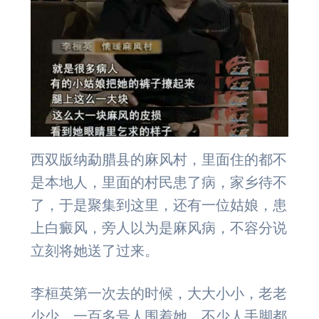
西双版纳勐腊县的麻风村，里面住的都不
是本地人，里面的村民患了病，家乡待不
了，于是聚集到这里，还有一位姑娘，患
上白癜风，旁人以为是麻风病，不容分说
立刻将她送了过来。
李桓英第一次去的时候，大大小小，老老
少少，一百多号人围着她，不少人手脚都