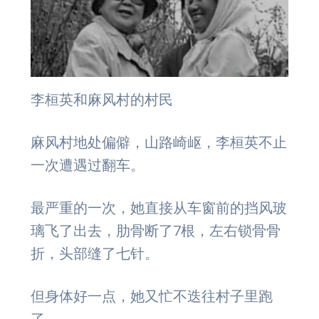
李桓英和麻风村的村民
麻风村地处偏僻，山路崎岖，李桓英不止
一次遭遇过翻车。
最严重的一次，她直接从车窗前的挡风玻
璃飞了出去，肋骨断了7根，左右锁骨骨
折，头部缝了七针。
但身体好一点，她又忙不迭往村子里跑
了。