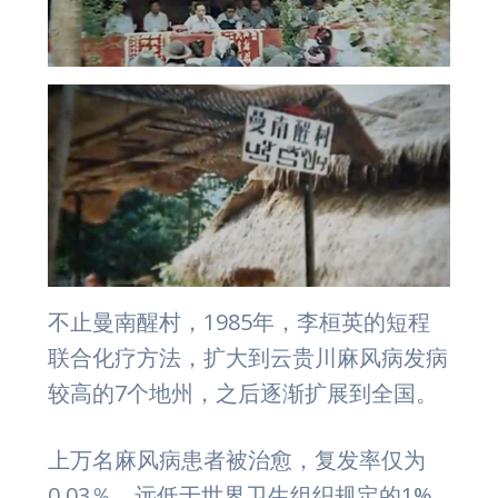
不止曼南醒村，1985年，李桓英的短程
联合化疗方法，扩大到云贵川麻风病发病
较高的7个地州，之后逐渐扩展到全国。
上万名麻风病患者被治愈，复发率仅为
0.03％，远低于世界卫生组织规定的1%