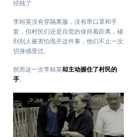
经残了
李桓英没有穿隔离服，没有带口罩和手
套，但村民们还是自觉的保持着距离，碰
到别人被害怕甩开这件事，他们不止一次
切身感受过。
然而这一次李桓英
却主动握住了村民的
手
。