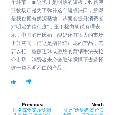
个环节，而这也正是明治的短板，收购澳
亚牧场正是为了弥补这个短板缺口，意即
是我也拥有奶源基地，从而会提升消费者
对明治的信任度”，王丁棉向胡说有理表
示，中国的巴氏奶、酸奶还有很大的市场
上升空间，但这是指传统正规的产品，若
要以打一些擦边球或忽悠的营销手法去抢
夺市场，消费者未必会继续朦懂下去选择
这一类不明不白的产品！
文
Previous:
Next:
章
Previous
Next
国务院食安办就“鼠
先是“伪鲜奶”高价卖
post:
post: