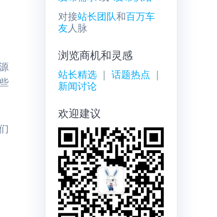
对接
站长团队
和
百万车
友
人脉
浏览商机和灵感
源
站长精选
｜
话题热点
｜
些
新闻讨论
欢迎建议
们