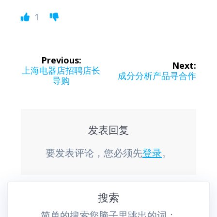
1
文
Previous:
Next:
章
Previous
上海电器店招聘店长
Next
成分分析产品寻合作
post:
导购
post:
导
航
发表回复
要发表评论，您必须先
登录
。
搜索
简单的搜索您脑子里跳出的词：