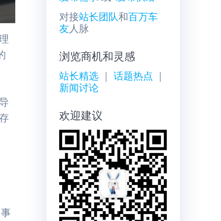
对接
站长团队
和
百万车
友
人脉
理
的
浏览商机和灵感
站长精选
｜
话题热点
｜
新闻讨论
导
欢迎建议
存
回事