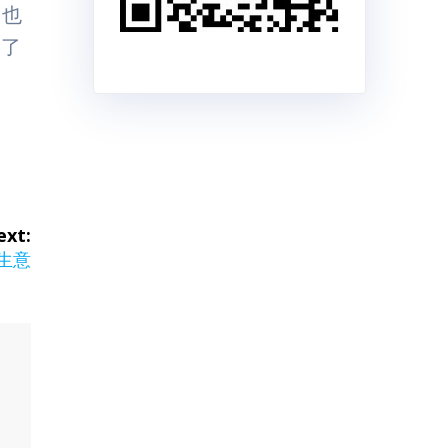
，也
，了
ext:
生意