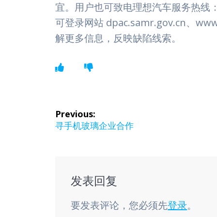
宜。用户也可致电理想汽车服务热线：40
可登录网站 dpac.samr.gov.cn、w
解更多信息，反映缺陷线索。
文
Previous:
章
Previous
寻手机玻璃企业合作
post:
导
航
发表回复
要发表评论，您必须先
登录
。