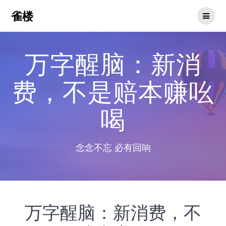
Skip
雀楼
to
content
万字醒脑：新消
费，不是赔本赚吆
喝
念念不忘 必有回响
万字醒脑：新消费，不